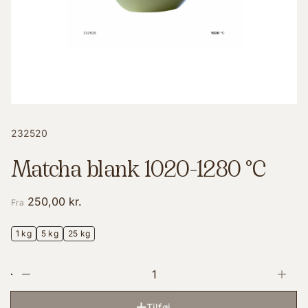
232520
Matcha blank 1020-1280 °C
250,00 kr.
Fra
1 kg
5 kg
25 kg
Indtast et tal, eller brug knapperne for at ændre antal
Tilføj