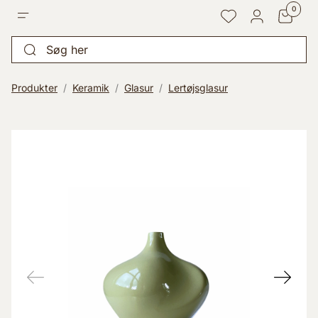
Gå til 
0
Points
Favoritter
Log ind
Søg her
Produkter
Keramik
Glasur
Lertøjsglasur